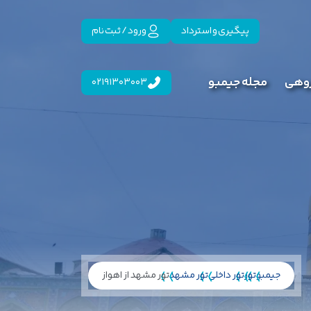
پیگیری و استرداد
ورود / ثبت نام
روهی
مجله جیمبو
02191303003
جیمبو
تور
تور داخلی
تور مشهد
تور مشهد از اهواز