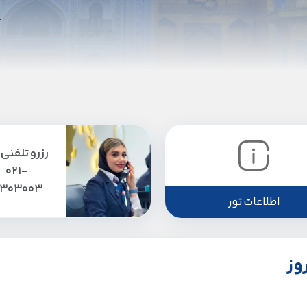
رزرو تلفنی 
021-
1303003
اطلاعات تور