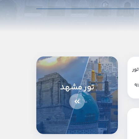
تور
تور مشهد
9