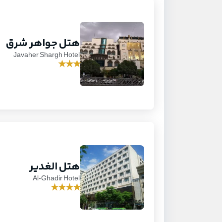
هتل جواهر شرق
Javaher Shargh Hotel
★
★
★
هتل الغدیر
Al-Ghadir Hotel
★
★
★
★