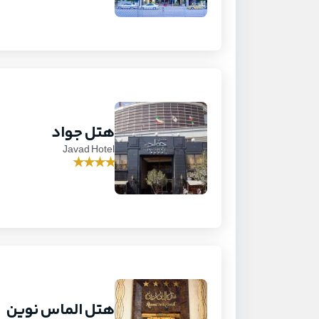
هتل جواد
Javad Hotel
★
★
★
★
هتل الماس نوین