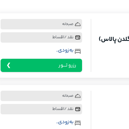
صبحانه
نقد / اقساط
لدن پالاس)
به زودی..
رزرو تـــور
صبحانه
نقد / اقساط
به زودی..