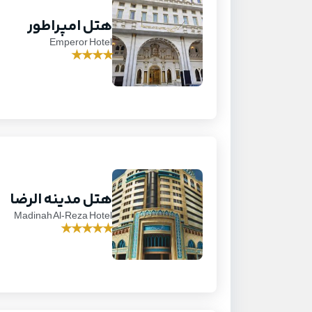
هتل امپراطور
Emperor Hotel
★
★
★
★
هتل مدینه الرضا
Madinah Al-Reza Hotel
★
★
★
★
★