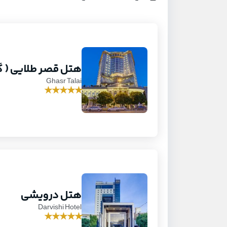
هتل قصر طلایی ( گ
Ghasr Talai
★
★
★
★
★
هتل درویشی
Darvishi Hotel
★
★
★
★
★