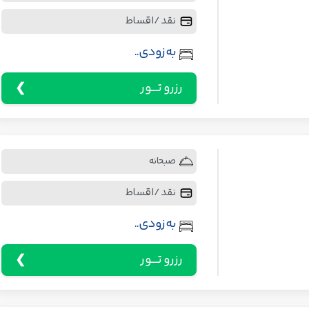
نقد / اقساط
به زودی..
رزرو تـــور
صبحانه
نقد / اقساط
به زودی..
رزرو تـــور