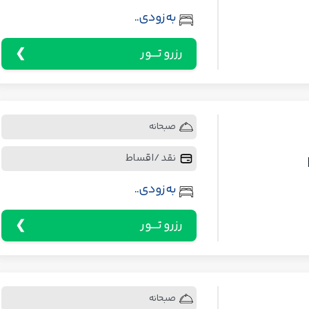
به زودی..
رزرو تـــور
صبحانه
نقد / اقساط
به زودی..
رزرو تـــور
صبحانه