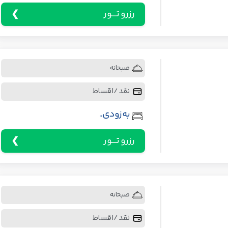
رزرو تـــور
صبحانه
نقد / اقساط
به زودی..
رزرو تـــور
صبحانه
نقد / اقساط