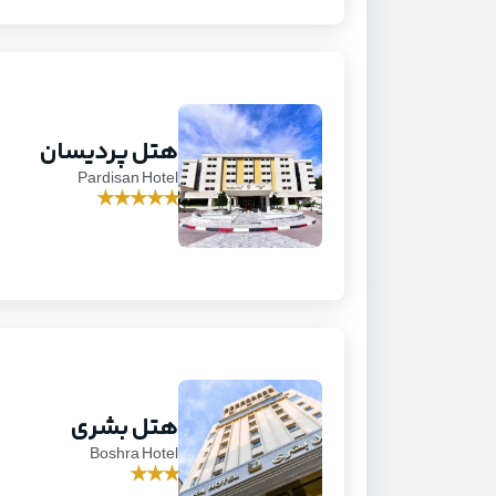
هتل پردیسان
Pardisan Hotel
★
★
★
★
★
هتل بشری
Boshra Hotel
★
★
★