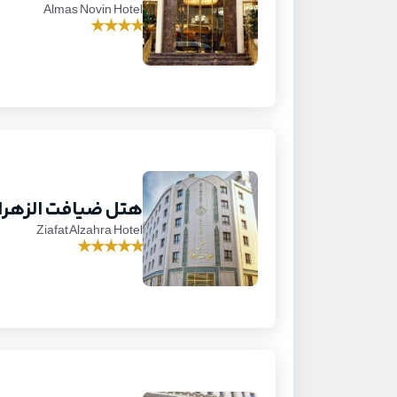
Almas Novin Hotel
★
★
★
★
هتل ضیافت الزهرا
Ziafat Alzahra Hotel
★
★
★
★
★