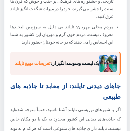
14.لمپانگ (Lampang)
تاریخی و جشنواره های فرهنگی پر جنب و جوش که قرن ها
سنت را جشن می گیرند، خود را در میراث شگفت انگیز تایلند
15.منطقه هوآهین (Hua Hin District)
غرق کنید.
16.پارک ملی خائو یای (Khao Yai National Park)
مردم محلی مهربان: تایلند بی دلیل به سرزمین لبخندها
17.کو چانگ (Ko Chang)
معروف نیست. مردم خون گرم و مهربان این کشور به شما
این احساس را می دهند که در خانه خودتان حضور دارید.
18.هات یای (Hat Yai)
19.اودون ثانی (Udon Thani)
یک لیست وسوسه انگیز از:
تفریحات مهیج تایلند
20.معبد بودای خوابیده (Temple of the Reclining
Buddha)
جاهای دیدنی تایلند: از معابد تا جاذبه های
21.باغ گیاه شناسی گرمسیری نانگ نوچ (Nong Nooch
Tropical Botanical Garden)
طبیعی
معرفی بهترین شهرهای توریستی تایلند
اگر با شهرهای توریستی تایلند آشنا باشید، حتماً متوجه شده‌اید
شهر بانکوک (Bangkok)
که جاذبه‌های دیدنی این کشور محدود به یک یا دو مکان خاص
نیستند. تایلند دارای جاذبه های متنوعی است که هر کدام به نوبه
شهر پاتایا (Pattaya)