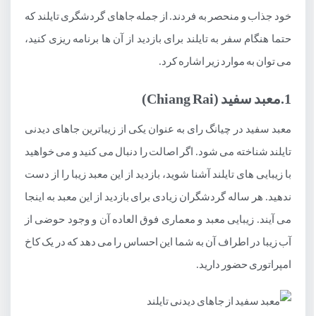
خود جذاب و منحصر به فردند. از جمله جاهای گردشگری تایلند که
جزیره پوکت (Phuket)
حتما هنگام سفر به تایلند برای بازدید از آن ها برنامه ریزی کنید،
شهر چیانگ مای (Chiang Mai)
می توان به موارد زیر اشاره کرد.
شهر کرابی (Krabi)
1.معبد سفید (Chiang Rai)
استان چانتابوری (Chanthaburi)
معبد سفید در چیانگ رای به عنوان یکی از زیباترین جاهای دیدنی
استان نونگ خای (Nong Khai)
تایلند شناخته می شود. اگر اصالت را دنبال می کنید و می خواهید
شهر هواهین (Hua Hin)
با زیبایی های تایلند آشنا شوید، بازدید از این معبد زیبا را از دست
شهر پرا ناکون سی آیوتایا (Phra Nakhon Si Ayutthaya)
ندهید. هر ساله گردشگران زیادی برای بازدید از این معبد به اینجا
استان ناخون راچاسیما (Nakhon Ratchasima)
می آیند. زیبایی معبد و معماری فوق العاده آن و وجود حوضی از
آب زیبا در اطراف آن به شما این احساس را می دهد که در یک کاخ
امپراتوری حضور دارید.