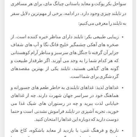
سواحل بکر پوکت و معابد باستانی چیانگ مای، برای هر مسافری
3.منطقه پای (Pai)
در تایلند چیزی وجود دارد. در ادامه، برخی از مهم‌ترین دلایل سفر
4.کوه لانتا (Koh Lanta)
به تایلند را معرفی می‌کنیم:
5.بودای بزرگ (Big Buddha)
زیبایی طبیعی بکر: تایلند دارای مناظر خیره کننده است. از
صخره های آهکی چشمگیر خلیج فانگ نگا و آب های شفاف
6.باغ وحش پوکت (Phuket Zoo)
جزایر آن گرفته تا جنگل های سرسبز و مناظر آرام کوهستانی
7.آبشار کاتو (Kathu Waterfall)
که هر کدام شما را به وجد می آورند. اگر طرفدار طبیعت و
8.ساموئنگ لوپ (Samoeng Loop)
گونه های گیاهی هستید، تایلند یکی از بهترین مقصدهای
گردشگری برای شما است.
9.جزیره فی فی (Phi Phi Islands)
غذاهای لذیذ: غذاهای تایلندی به خاطر طعم های جسورانه و
10.اوتای ثانی (Uthai Thani)
هماهنگ خود در سراسر جهان شهرت دارند. چه از غذاهای
11.رایونگ (Rayong)
خیابانی لذت ببرید و چه در رستوران های شیک غذا می
خورید، تجربه آشپزی در تایلند فراموش نشدنی است و حتما
12.ساحل ریلی (Railay Beach)
دوست دارید که دوباره این غذاها را امتحان کنید.
13.پارک ملی خائو سوک (Khao Sok National Park)
تاریخ و فرهنگ غنی: با بازدید از معابد باشکوه، کاخ های