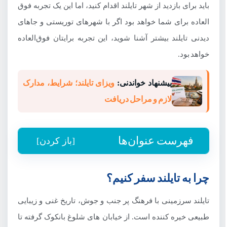
باید برای بازدید از شهر تایلند اقدام کنید، اما این یک تجربه فوق
العاده برای شما خواهد بود اگر با شهرهای توریستی و جاهای
دیدنی تایلند بیشتر آشنا شوید، این تجربه برایتان فوق‌العاده
خواهد بود.
پیشنهاد خواندنی:
ویزای تایلند؛ شرایط، مدارک
لازم و مراحل دریافت
فهرست عنوان‌ها
[باز کردن]
چرا به تایلند سفر کنیم؟
چرا به تایلند سفر کنیم؟
جاهای دیدنی تایلند: از معابد تا جاذبه های طبیعی
تایلند سرزمینی با فرهنگ پر جنب و جوش، تاریخ غنی و زیبایی
1.معبد سفید (Chiang Rai)
طبیعی خیره کننده است. از خیابان های شلوغ بانکوک گرفته تا
2.مای هونگ سون لوپ (Mae Hong Son Loop)