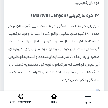
خودتان رقم بزنید.
20. دره مارتویلی (Martvili Canyon)
مارتویلی در منطقه سامگرلو در قسمت غربی گرجستان و در
حدود 280 کیلومتری تفلیس واقع شده است. با وجود موقعیت
دورافتاده اش، یکی از محبوب ترین مناطق برای بازدید در
گرجستان است. این دره از درختان خزه سبز زمردی، دیوارهای
صخره ای به ارتفاع 70 متر، آبشارهای متعدد و استخرهای طبیعی
آبی فیروزه ای است که هر کدام به نوبه خود منحصر به فردند. دره
در گذشته محل حمام خانواده دادیانی، اشراف گرجی بود که بر
سامگرلو حکومت می کردند.
منو
خانه
02191303003
می توانید با قایق سواری در رودخانه 300 متری از طریق دره از این