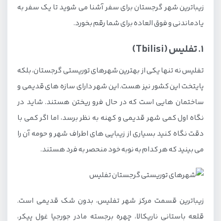
زیباترین شهر گرجستان برای سفر آشنا می شوید تا یک سفر به
8. استپانسمیندا (Stepantsminda)
یادماندنی و فوق العاده برای شما رقم بخورد.
9. تسکالتوبو (Tskaltubo)
10. سیغناقی (Sighnaghi)
1. تفلیس (Tbilisi)
11. مستیا (Mestia)
تفلیس نه تنها یکی از بهترین شهرهای توریستی گرجستان، بلکه
12. گوری (Gori)
پایتخت این کشور نیز هست. این شهر دارای سازه های قدیمی و
ساختمان هایی است که در حال فرو ریختن هستند. شاید در
13. آخالتسیخه (Akhaltsikhe)
نگاه اول کمی شهر قدیمی و کهنه به نظر برسد، اما اگر کمی با
14. توشتی (Tusheti)
دقت نگاه کنید بسیاری از زیبایی های اطراف شهر و حومه آن را
15. کاختی (kakheti)
می بینید که هر کدام به نوبه خود منحصر به فرد هستند.
16. زغدیدی (Zugdidi)
17. کیاتورا (chiatura)
18. شتیلی خسورتی (Shatili Khevsureti)
زیباترین قسمت مرکز شهر تفلیس، بدون شک قدیمی است.
19. جوتا (juta)
قلعه باستانی ناریکالا، چهره برجسته مادر جورجیا غول پیکر،