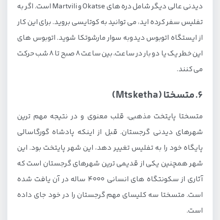
دیدنی عالی دیگر شامل دره های Okatse و Martvili است. اگر به
تفلیس سفر کرده اید، می توانید به کوتایسی بروید. برای این کار
از ایستگاه اتوبوس دیدوبه سوار مارشوتکا شوید. اتوبوس های
این خطر یک یا دو بار در ساعت، بین ساعت 8 صبح تا 8 شب حرکت
می کنند.
6. متسختا (Mtsketha)
متسختا پایتخت مذهبی، قلب معنوی و در نتیجه مهم ترین
شهرهای دیدنی گرجستان. قبل از اینکه پادشاه گورگاسالی
پایگاه خود را به تفلیس تغییر دهد، این شهر پایتخت بود. این
شهر همچنین یکی از قدیمی ترین شهرهای گرجستان است که
آثاری از سکونتگاه های انسانی 4000 ساله در آن یافت شده
است. متسختا سه کلیسای مهم گرجستان را در خود جای داده
است.