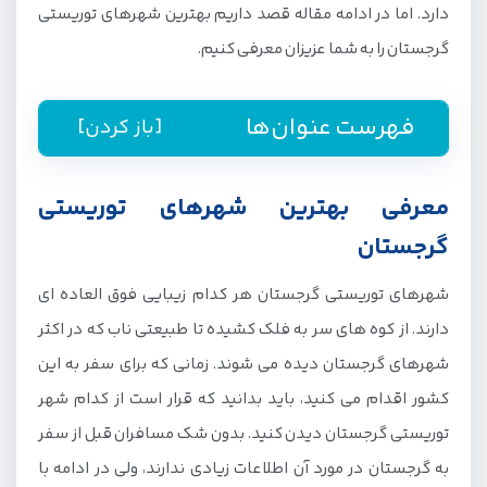
دارد. اما در ادامه مقاله قصد داریم بهترین شهرهای توریستی
گرجستان را به شما عزیزان معرفی کنیم.
فهرست عنوان‌ها
[باز کردن]
معرفی بهترین شهرهای توریستی گرجستان
معرفی بهترین شهرهای توریستی
1. تفلیس (Tbilisi)
گرجستان
2. باتومی (Batumi)
شهرهای توریستی گرجستان هر کدام زیبایی فوق العاده ای
3. برجومی (Borjomi)
دارند. از کوه های سر به فلک کشیده تا طبیعتی ناب که در اکثر
4. کوبولتی (Kobuleti)
شهرهای گرجستان دیده می شوند. زمانی که برای سفر به این
5. کوتایسی (Kutaisi)
کشور اقدام می کنید، باید بدانید که قرار است از کدام شهر
6. متسختا (Mtsketha)
توریستی گرجستان دیدن کنید. بدون شک مسافران قبل از سفر
7. واردزیا (Vardzia)
به گرجستان در مورد آن اطلاعات زیادی ندارند، ولی در ادامه با