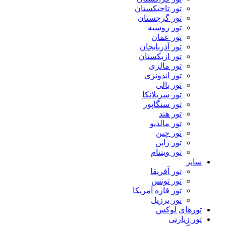
تور تاجیکستان
تور گرجستان
تور روسیه
تور عمان
تور آذربایجان
تور ازبکستان
تور مالزی
تور اندونزی
تور بالی
تور سریلانکا
تور سنگاپور
تور هند
تور مالدیو
تور چین
تور ژاپن
تور ویتنام
سایر
تور آفریقا
تور تونس
تور قاره آمریکا
تور برزیل
تورهای لوکس
تور زیارتی