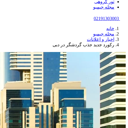
تور گروهی
مجله جیمبو
02191303003
خانه
مجله جیمبو
اخبار و اعلانات
رکورد جدید جذب گردشگر در دبی