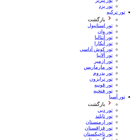
تور تبریز
تور یزد
تور ترکیه
بازگشت
تور استانبول
تور وان
تور آنتالیا
تور آنکارا
تور کوش آداسی
تور آلانیا
تور ازمیر
تور مارماریس
تور بدروم
تور ترابزون
تور قونیه
تور فتحیه
تور آسیا
بازگشت
تور دبی
تور تایلند
تور ارمنستان
تور قزاقستان
تور تاجیکستان
تور گرجستان