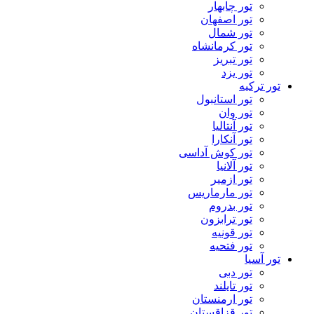
تور چابهار
تور اصفهان
تور شمال
تور کرمانشاه
تور تبریز
تور یزد
تور ترکیه
تور استانبول
تور وان
تور آنتالیا
تور آنکارا
تور کوش آداسی
تور آلانیا
تور ازمیر
تور مارماریس
تور بدروم
تور ترابزون
تور قونیه
تور فتحیه
تور آسیا
تور دبی
تور تایلند
تور ارمنستان
تور قزاقستان