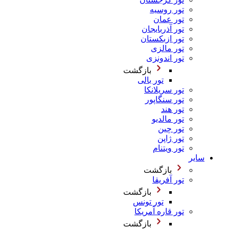
تور روسیه
تور عمان
تور آذربایجان
تور ازبکستان
تور مالزی
تور اندونزی
بازگشت
تور بالی
تور سریلانکا
تور سنگاپور
تور هند
تور مالدیو
تور چین
تور ژاپن
تور ویتنام
سایر
بازگشت
تور آفریقا
بازگشت
تور تونس
تور قاره آمریکا
بازگشت