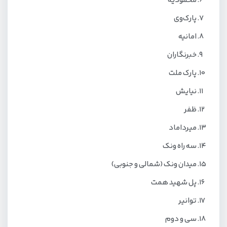
محمودیه
پارک‌وی
امانیه
خبرنگاران
پارک ملت
نیایش
ظفر
میرداماد
سه راه ونک
میدان ونک (شمالی و جنوبی)
پل شهید همت
توانیر
سی‌ و‌ دوم