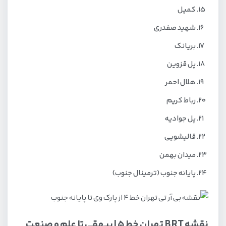
کمیل
شهید صفدری
بریانک
پل قزوین
هلال احمر
رباط کریم
پل جوادیه
قالیشویی
میدان بهمن
پایانه جنوب (ترمینال جنوب)
نقشه BRT تهران خط 5 | بیهقی تا علم و صنعت