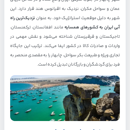
سفر به چابهار در فصل بهار
عمان و سواحل مکران، نزدیک به اقیانوس هند قرار دارد. این
سفر در فصل تابستان به چابهار
شهر به دلیل موقعیت استراتژیک خود، به عنوان
نزدیک‌ترین راه
سفر به چابهار در فصل پاییز
آبی ایران به کشورهای همسایه
مانند افغانستان، ترکمنستان،
سفر به چابهار در زمستان
تاجیکستان و قرقیزستان شناخته می‌شود و نقش مهمی در
واردات و صادرات کالا در کشور ایفا می‌کند. ترکیب این جایگاه
روش های سفر به چابهار
تجاری ویژه و طبیعت بکر سواحل، چابهار را به مقصدی منحصر به
سفر با خودرو شخصی به چابهار
فرد برای گردشگران و بازرگانان تبدیل کرده است.
سفر ریلی به چابهار
سفر با اتوبوس به چابهار
سفر هوایی به چابهار
هزینه سفر به چابهار
در چابهار از چه جاهایی دیدن کنیم؟
جاهای تفریحی چابهار کجاست؟