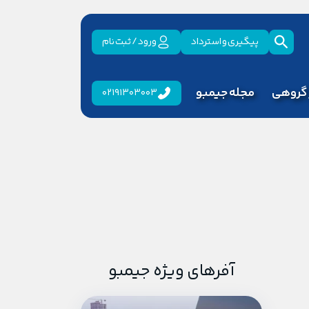
پیگیری و استرداد
ورود / ثبت نام
 گروهی
مجله جیمبو
02191303003
آفرهای ویژه جیمبو