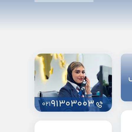
ل
91303003
021