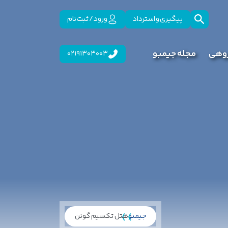
پیگیری و استرداد
ورود / ثبت نام
روهی
مجله جیمبو
02191303003
جیمبو
هتل تکسیم گونن