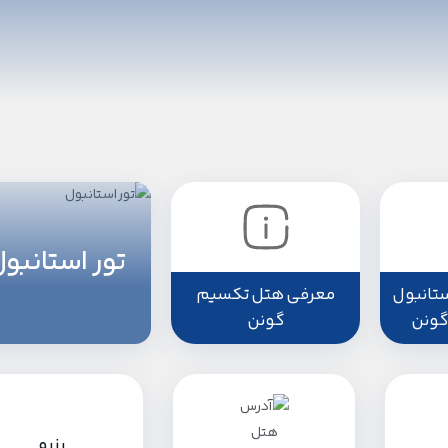
تور استانبو
تانبول
معرفی هتل تکسیم
گونن
گونن
رزرو