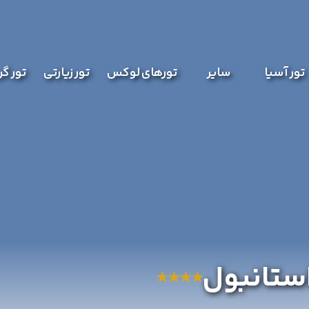
تور آسیا
سایر
تورهای لوکس
تور زیارتی
تور گ
ستانبول
★
★
★
★