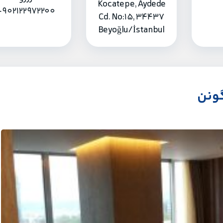
Kocatepe, Aydede
+902122972200
Cd. No:15, 34437
Beyoğlu/İstanbul
گونن