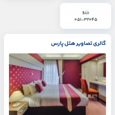
رزرو
051-32045
گالری تصاویر هتل پارس