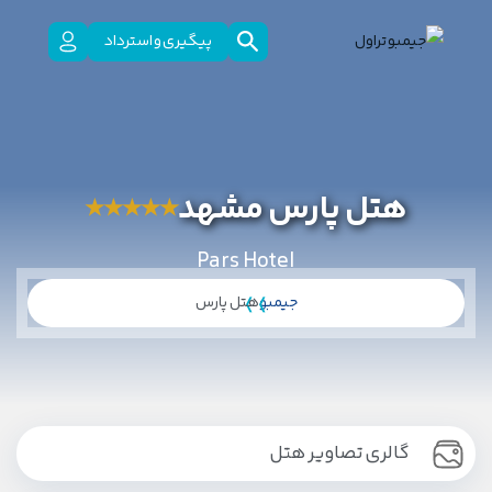
پیگیری و استرداد
هتل پارس مشهد
★
★
★
★
★
Pars Hotel
جیمبو
هتل پارس
گالری تصاویر هتل