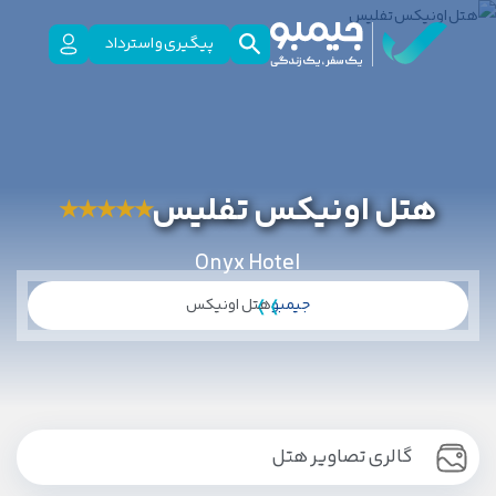
پیگیری و استرداد
هتل اونیکس تفلیس
★
★
★
★
★
Onyx Hotel
جیمبو
هتل اونیکس
گالری تصاویر هتل