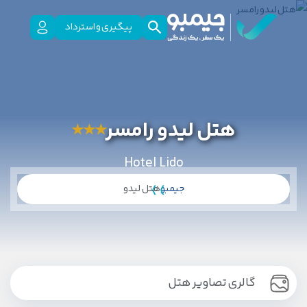
پیگیری و استرداد
هتل لیدو رامسر
★
★
★
Hotel Lido
جیمبو
هتل لیدو
گالری تصاویر هتل