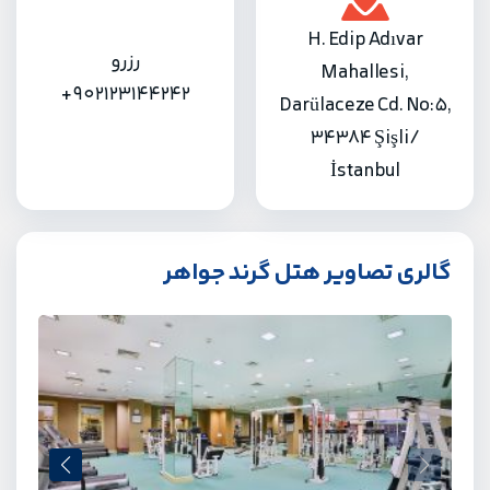
H. Edip Adıvar
رزرو
Mahallesi,
+902123144242
Darülaceze Cd. No:5,
34384 Şişli/
İstanbul
گالری تصاویر هتل گرند جواهر