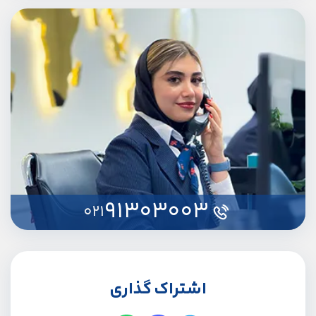
91303003
021
اشتراک گذاری