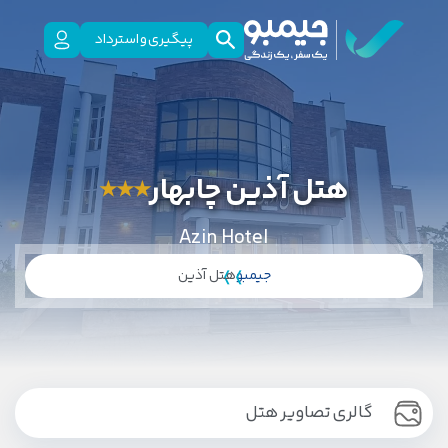
پیگیری و استرداد
هتل آذین چابهار
★
★
★
Azin Hotel
جیمبو
هتل آذین
گالری تصاویر هتل