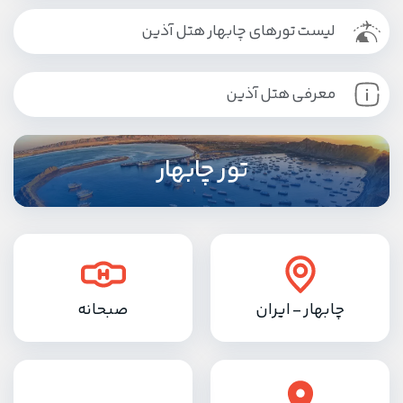
لیست تورهای چابهار هتل آذین
معرفی هتل آذین
تور چابهار
چابهار - ایران
صبحانه