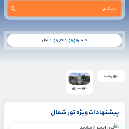
جیمبو
تور
تور داخلی
تور شمال
تور رشت
تور ساری
پیشنهادات ویژه تور شمال