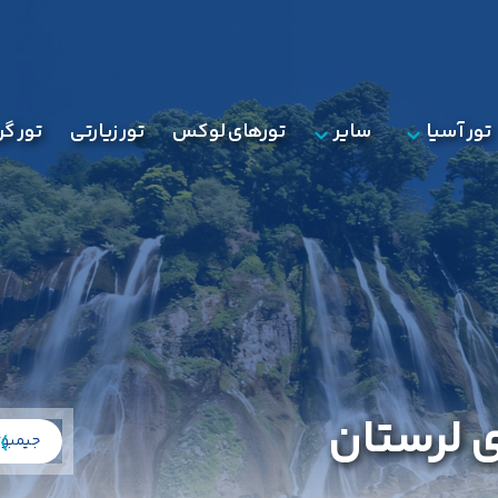
تور آسیا
سایر
تورهای لوکس
تور زیارتی
تور گ
 لرستان
جیمبو
ت