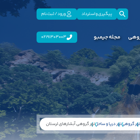
پیگیری و استرداد
ورود / ثبت نام
روهی
مجله جیمبو
02191303003
ور گروهی
تور دریا و ساحل
تور گروهی آبشارهای لرستان