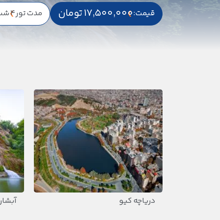
17,500,000 تومان
قیمت:
مدت تور
4 شب و 5 روز
دریاچه کیو
آبشار