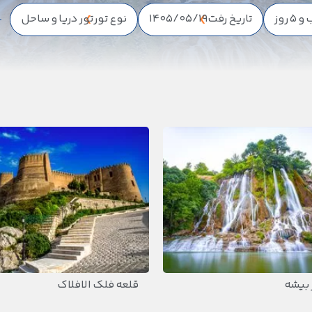
تاریخ رفت
1405/05/19
نوع تور
تور دریا و ساحل
 بیشه
قلعه فلک الافلاک