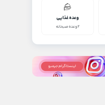
وعده غذایی
2 وعده صبحانه
اینستاگرام جیمبو