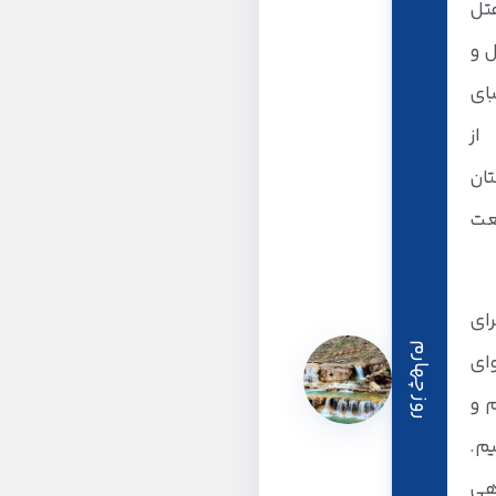
هتل
ل و
بای
از
تان
یعت
ای
روز چهارم
وای
 و
یم.
هی