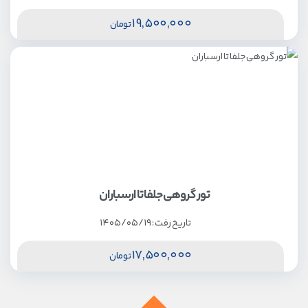
19,500,000
تومان
تور گروهی جلفا تا ارسباران
تاریخ رفت :
1405/05/19
17,500,000
تومان