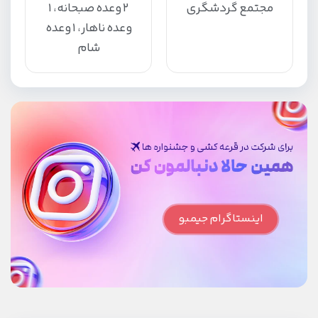
مجتمع گردشگری
2 وعده صبحانه، 1
وعده ناهار، 1 وعده
شام
اینستاگرام جیمبو