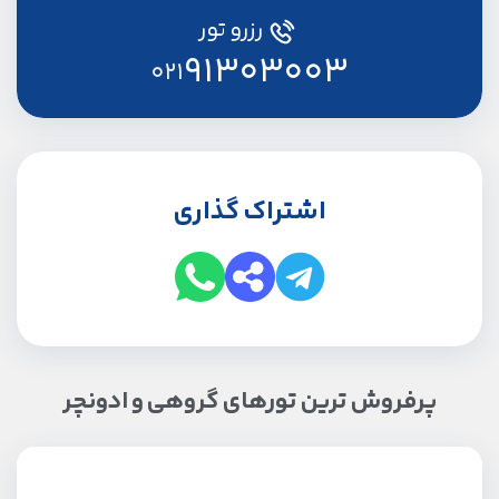
رزرو تور
91303003
021
اشتراک گذاری
پرفروش ترین تورهای گروهی و ادونچر