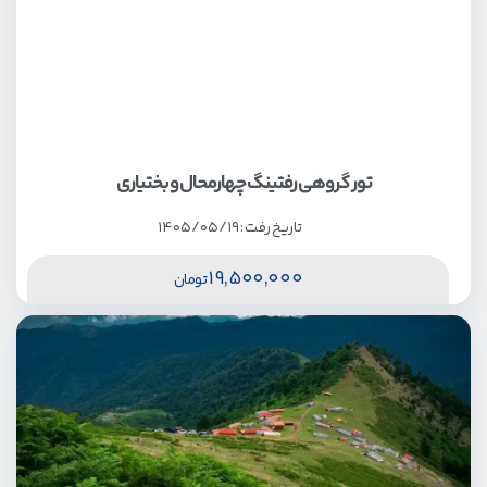
تور گروهی رفتینگ چهارمحال و بختیاری
تاریخ رفت :
1405/05/19
19,500,000
تومان