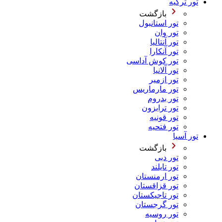
تور ترکیه
بازگشت
تور استانبول
تور وان
تور آنتالیا
تور آنکارا
تور کوش آداسی
تور آلانیا
تور ازمیر
تور مارماریس
تور بدروم
تور ترابزون
تور قونیه
تور فتحیه
تور آسیا
بازگشت
تور دبی
تور تایلند
تور ارمنستان
تور قزاقستان
تور تاجیکستان
تور گرجستان
تور روسیه