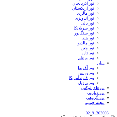
تور آذربایجان
تور ازبکستان
تور مالزی
تور اندونزی
تور بالی
تور سریلانکا
تور سنگاپور
تور هند
تور مالدیو
تور چین
تور ژاپن
تور ویتنام
سایر
تور آفریقا
تور تونس
تور قاره آمریکا
تور برزیل
تورهای لوکس
تور زیارتی
تور گروهی
مجله جیمبو
02191303003