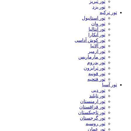
تور تبریز
تور یزد
تور ترکیه
تور استانبول
تور وان
تور آنتالیا
تور آنکارا
تور کوش آداسی
تور آلانیا
تور ازمیر
تور مارماریس
تور بدروم
تور ترابزون
تور قونیه
تور فتحیه
تور آسیا
تور دبی
تور تایلند
تور ارمنستان
تور قزاقستان
تور تاجیکستان
تور گرجستان
تور روسیه
تور عمان