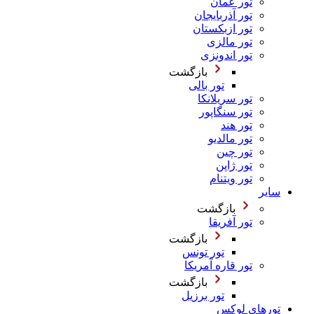
تور عمان
تور آذربایجان
تور ازبکستان
تور مالزی
تور اندونزی
بازگشت
تور بالی
تور سریلانکا
تور سنگاپور
تور هند
تور مالدیو
تور چین
تور ژاپن
تور ویتنام
سایر
بازگشت
تور آفریقا
بازگشت
تور تونس
تور قاره آمریکا
بازگشت
تور برزیل
تورهای لوکس