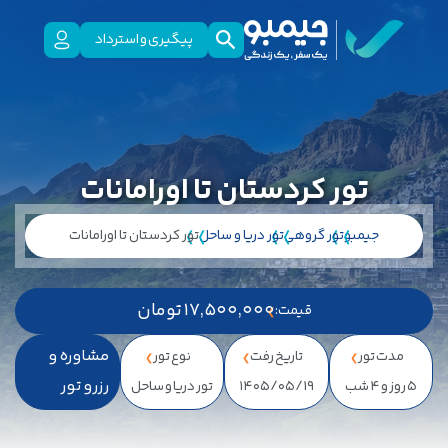
پیگیری و استرداد
تور کردستان تا اورامانات
جیمبو
تور گروهی
تور دریا و ساحل
تور کردستان تا اورامانات
17,500,000 تومان
قیمت:
مشاوره و
مدت تور
تاریخ رفت
نوع تور
رزرو تور
5 روز و 4 شب
1405/05/19
تور دریا و ساحل