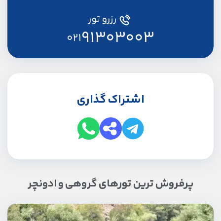
رزرو تور
91303003
021
اشتراک گذاری
پرفروش ترین تورهای گروهی و ادونچر