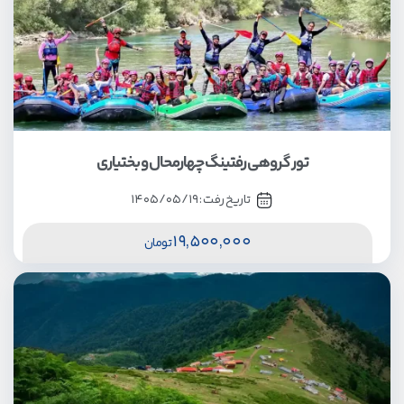
تور گروهی رفتینگ چهارمحال و بختیاری
تاریخ رفت :
1405/05/19
19,500,000
تومان