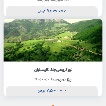
19,500,000
تومان
تور گروهی جلفا تا ارسباران
تاریخ رفت :
1405/05/19
17,500,000
تومان