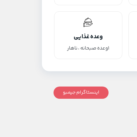
وعده غذایی
1وعده صبحانه ، ناهار
اینستاگرام جیمبو