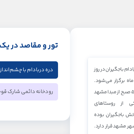
تور و مقاصد در یک 
دام باجگیران در روز
دره دربادام با چشم‌اندا
شت ماه برگزار می‌شود.
روستای کوهستانی 
رودخانه دائمی شارک قو
ساعت حرکت این تور 5 صبح از مبدا مشهد
بلند احاطه شده ا
ی از روستاهای
سرچشمه رودخانه د
اندازهای طبیعی گ
خش باجگیران بوده
شده است. اطراف 
شرایط مساعد اقل
تری شهر مشهد قرار دارد.
فراگرفته که باعث
فصل بهار است و می