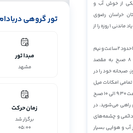
یکی از خوش آب و
این رودخانه در اد
بزند. در مسیر پی
تان خراسان رضوی
نهایت از کشور ترک
مزارع زراعی رو‌به‌
تور گروهی دربادام 
سفر کنید، این تور به یاد ماندنی 1 روزه را از
جمله مکان‌های د
کرد.
است که جذابیت‌ها
فاصله اقامتگاه از مبدا حدود 2 ساعت و نیم
مبدا تور
بوده و شما ساعت 8 صبح به مقصد
مشهد
ز، صبحانه خود را در
 تمامی امکانات میل
نموده و سپس در ساعت 9:30 الی 10 صبح
 راهی می‌شوید. در
زمان حرکت
 دائمی و چشمه‌های
برگزار شد
 آب و هوایی بسیار
05:00