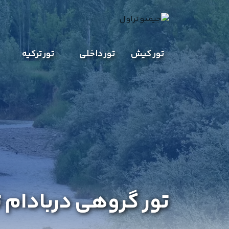
تور کیش
تور داخلی
تور ترکیه
تور گروهی دربادام ت