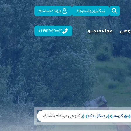
پیگیری و استرداد
ورود / ثبت نام
روهی
مجله جیمبو
02191303003
و
تور گروهی
تور جنگل و کوه
تور گروهی دربادام تا شارک