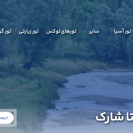
تور آسیا
سایر
تورهای لوکس
تور زیارتی
تور گ
ا شارک
جیمب