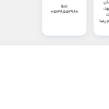
ان
رزرو
د،
05138552980
ت
 رضا