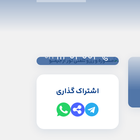
91303003
021
اشتراک گذاری