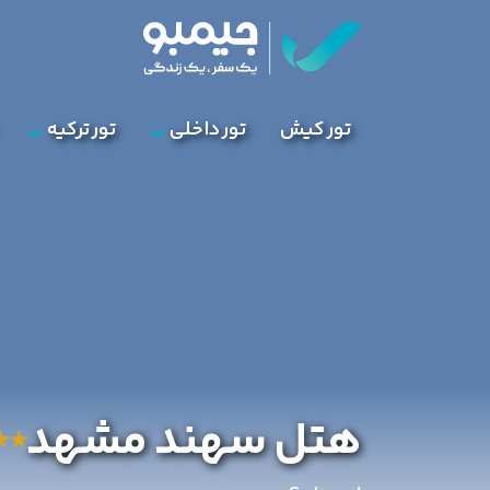
تور کیش
تور داخلی
تور ترکیه
هتل سهند مشهد
★
★