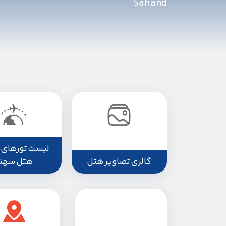
Sahand
لیست تورهای 
گالری تصاویر هتل
هتل سهن