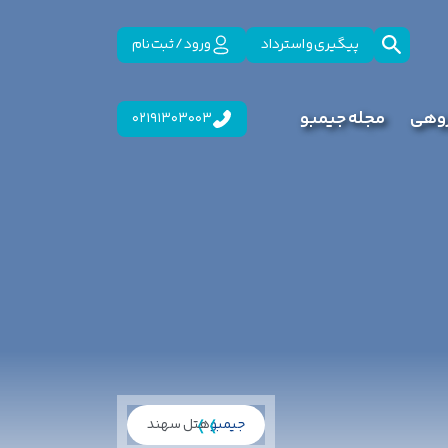
پیگیری و استرداد
ورود / ثبت نام
روهی
مجله جیمبو
02191303003
جیمبو
هتل سهند