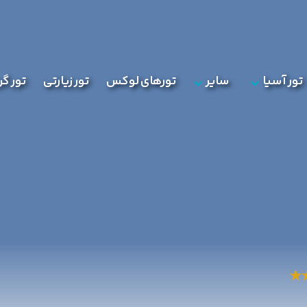
تور آسیا
سایر
تورهای لوکس
تور زیارتی
تور گ
★