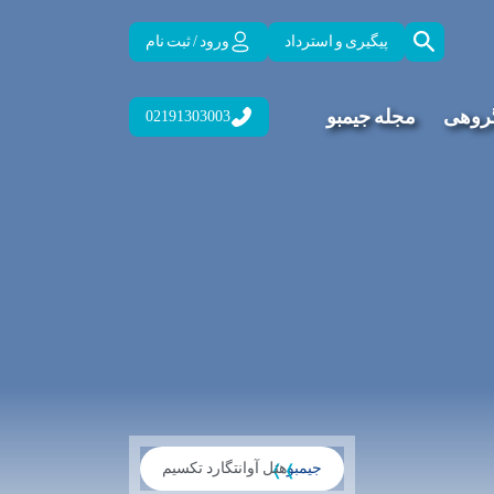
پیگیری و استرداد
ورود / ثبت نام
گروهی
مجله جیمبو
02191303003
جیمبو
هتل آوانتگارد تکسیم