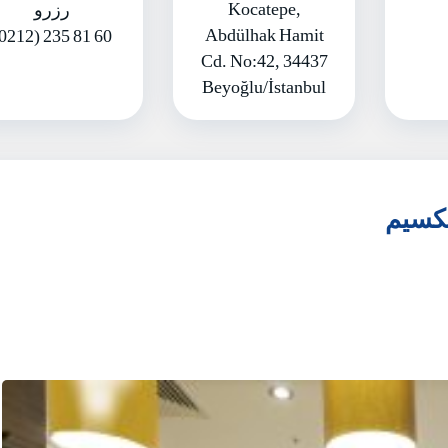
Kocatepe,
رزرو
Abdülhak Hamit
0212) 235 81 60
Cd. No:42, 34437
Beyoğlu/İstanbul
تکسیم