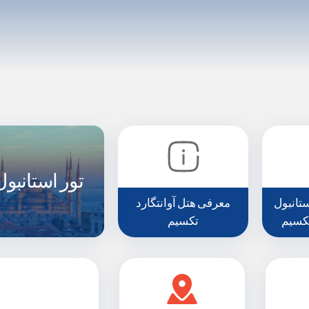
تور استانبول
تانبول
معرفی هتل آوانتگارد
تکسیم
تکسیم