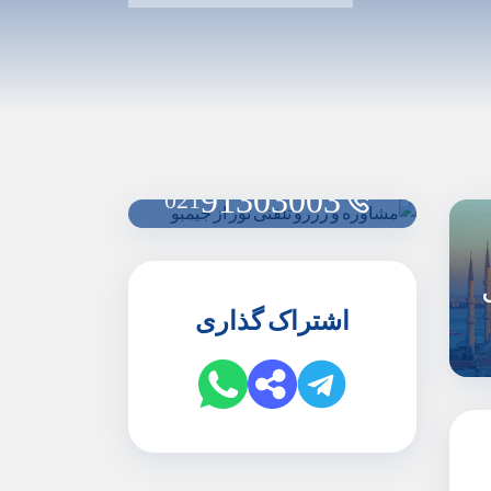
91303003
021
اشتراک گذاری