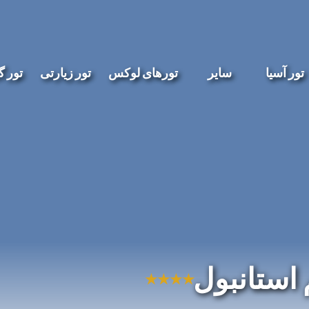
تور آسیا
سایر
تورهای لوکس
تور زیارتی
تور 
 استانبول
★
★
★
★