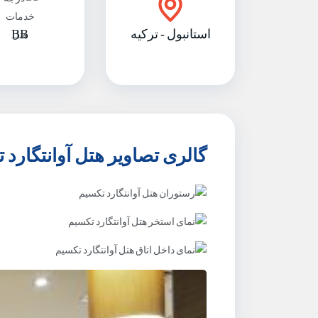
استانبول - ترکیه
BB
گالری تصاویر هتل آوانتگارد 